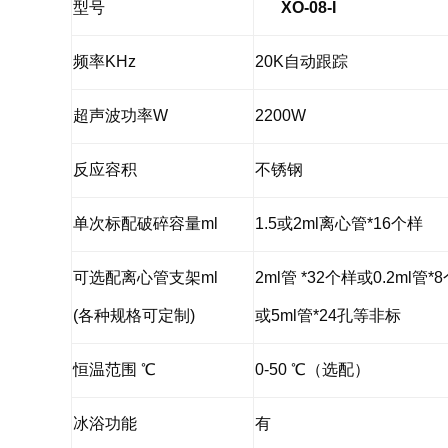
型号
XO-
08-I
频率KHz
20K自动跟踪
超声波功率W
2200W
反应容积
不锈钢
单次标配破碎容量ml
1.5或2ml离心管*16个样
可选配离心管支架ml
2ml管 *32个样或0.2ml管*
(各种规格可定制)
或5ml管*24孔等非标
恒温范围 ℃
0-50 ℃（选配）
冰浴功能
有