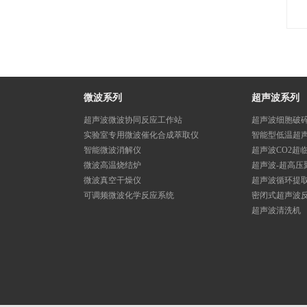
微波系列
超声波系列
超声波微波协同反应工作站
超声波细胞破
实验室专用微波催化合成萃取仪
智能型低温超
智能微波消解仪
超声波CO2超
微波高温烧结炉
超声波-超高压
微波真空干燥仪
超声波循环提
可调频微波化学反应系统
密闭式超声波
超声波清洗机