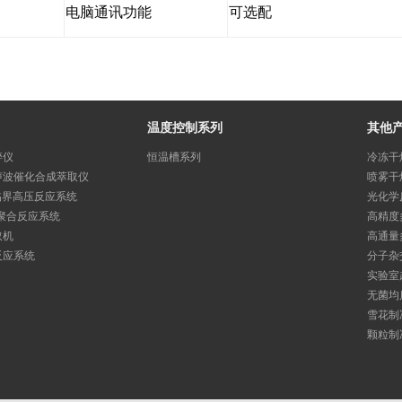
电脑通讯功能
可选配
温度控制系列
其他
碎仪
恒温槽系列
冷冻干
声波催化合成萃取仪
喷雾干
临界高压反应系统
光化学
聚合反应系统
高精度
取机
高通量
反应系统
分子杂
实验室
无菌均
雪花制
颗粒制